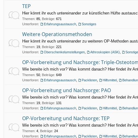
TEP
Hier könnt ihr euch untereinander zur künstlichen Hüfte austaus
Themen
:
85
,
Beiträge
:
671
Unterforen:
Erfahrungsaustausch
,
Sonstiges
Weitere Operationsmethoden
Hier könnt ihr euch untereinander zu weiteren OP-Methoden aus
Themen
:
19
,
Beiträge
:
221
Unterforen:
Oberschenkelumstellungen
,
Athroskopien (ASK)
,
Sonstig
OP-Vorbereitung und Nachsorge: Triple-Osteoto
Wie bereite ich mich vor? Was kommt danach? Hier findet ihr An
Themen
:
50
,
Beiträge
:
649
Unterforen:
Erfahrungsaustausch
,
Packlisten
,
Hilfsmittel
,
Behandlun
OP-Vorbereitung und Nachsorge: PAO
Wie bereite ich mich vor? Was kommt danach? Hier findet ihr An
Themen
:
19
,
Beiträge
:
131
Unterforen:
Erfahrungsaustausch
,
Packlisten
,
Hilfsmittel
,
Behandlun
OP-Vorbereitung und Nachsorge: TEP
Wie bereite ich mich vor? Was kommt danach? Hier findet ihr An
Themen
:
4
,
Beiträge
:
24
Unterforen:
Erfahrungsaustausch
,
Packlisten
,
Hilfsmittel
,
Behandlun