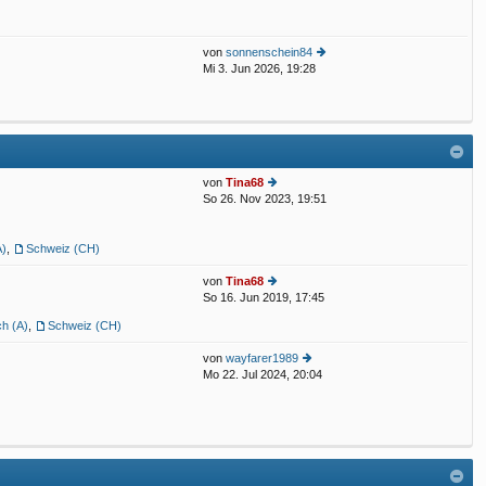
u
eit
e
ra
st
g
von
sonnenschein84
er
Mi 3. Jun 2026, 19:28
e
B
u
eit
e
ra
st
g
er
B
eit
von
Tina68
ra
So 26. Nov 2023, 19:51
e
g
u
e
A)
,
Schweiz (CH)
st
er
von
Tina68
B
So 16. Jun 2019, 17:45
eit
e
ra
u
ch (A)
,
Schweiz (CH)
g
e
st
von
wayfarer1989
er
Mo 22. Jul 2024, 20:04
e
B
u
eit
e
ra
st
g
er
B
eit