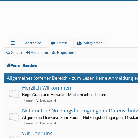
Startseite
Foren
Mitglieder
ch
Suche
Anmelden
Registrieren
ne
Foren-Übersicht
llz
Allgemeines (offener Bereich - zum Lesen keine Anmeldung er
ug
Herzlich Willkommen
rif
Begrüßung und Hinweis - Medizinisches Forum
f
Themen
:
3
,
Beiträge
:
6
Netiquette / Nutzungsbedingungen / Datenschutz 
Allgemeine Hinweise zum Forum, Nutzungsbedingungen, Discla
Themen
:
5
,
Beiträge
:
6
Wir über uns