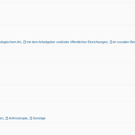
ologischem Art
,
mit dem Arbeitgeber und/oder öffentlichen Einrichtungen
,
im sozialen Be
en
,
Arthroskopie
,
Sonstige