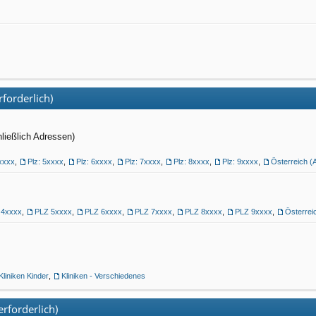
forderlich)
hließlich Adressen)
4xxxx
,
Plz: 5xxxx
,
Plz: 6xxxx
,
Plz: 7xxxx
,
Plz: 8xxxx
,
Plz: 9xxxx
,
Österreich (
 4xxxx
,
PLZ 5xxxx
,
PLZ 6xxxx
,
PLZ 7xxxx
,
PLZ 8xxxx
,
PLZ 9xxxx
,
Österrei
Kliniken Kinder
,
Kliniken - Verschiedenes
rforderlich)