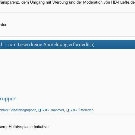
, Transparenz, dem Umgang mit Werbung und der Moderation von HD-Huefte.de
rden
 - zum Lesen keine Anmeldung erforderlich)
Gruppen
lokaler Selbsthilfegruppen
,
SHG Hannover
,
SHG Österreich
erer Hüftdysplasie-Initiative