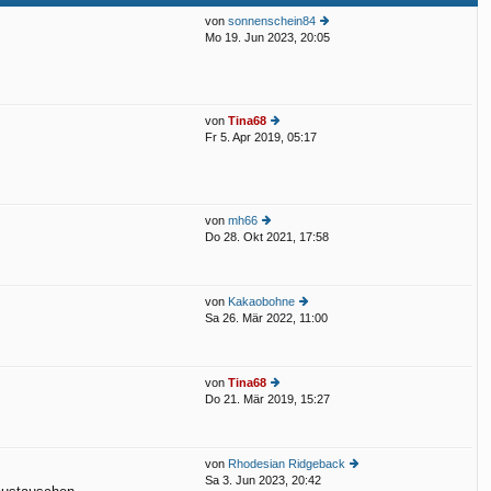
ra
g
von
sonnenschein84
Mo 19. Jun 2023, 20:05
e
u
e
st
er
von
Tina68
B
Fr 5. Apr 2019, 05:17
eit
e
ra
u
g
e
st
er
von
mh66
B
Do 28. Okt 2021, 17:58
eit
e
ra
u
g
e
st
von
Kakaobohne
er
Sa 26. Mär 2022, 11:00
e
B
u
eit
e
ra
st
g
von
Tina68
er
Do 21. Mär 2019, 15:27
e
B
u
eit
e
ra
st
g
von
Rhodesian Ridgeback
er
Sa 3. Jun 2023, 20:42
e
B