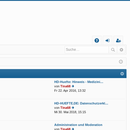
S
A
n
eg
Q
m
ist
el
rie
de
re
HD-Huefte: Hinweis - Medizini…
n
n
von
Tina68
Fr 22. Apr 2016, 13:32
e
u
e
HD-HUEFTE.DE: Datenschutzerkl…
st
von
Tina68
er
Mi 30. Mai 2018, 15:15
e
B
u
eit
e
ra
Administration und Moderation
st
g
von
Tina68
er