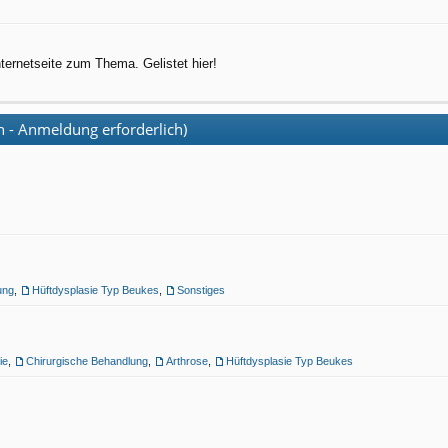
ternetseite zum Thema. Gelistet hier!
h - Anmeldung erforderlich)
ung
,
Hüftdysplasie Typ Beukes
,
Sonstiges
ie
,
Chirurgische Behandlung
,
Arthrose
,
Hüftdysplasie Typ Beukes