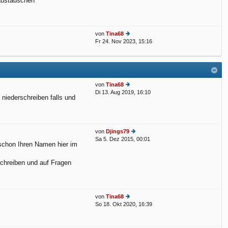
 austauschen
u
eit
e
ra
st
g
er
von
Tina68
B
Fr 24. Nov 2023, 15:16
eit
e
ra
u
g
e
st
er
B
von
Tina68
eit
Di 13. Aug 2019, 16:10
e
ra
 niederschreiben falls und
u
g
e
st
er
B
von
Djings79
eit
Sa 5. Dez 2015, 00:01
e
 schon Ihren Namen hier im
ra
u
g
e
schreiben und auf Fragen
st
er
B
eit
ra
von
Tina68
g
So 18. Okt 2020, 16:39
e
u
e
st