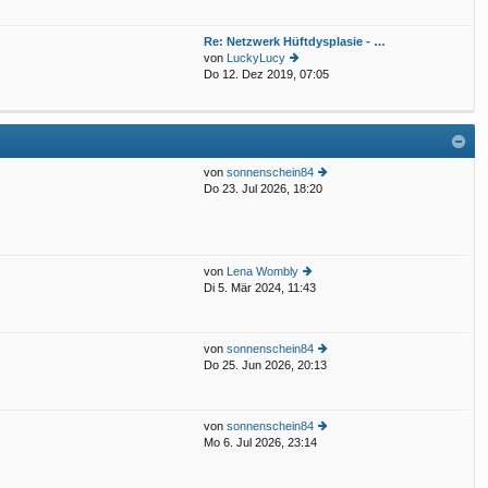
e
g
st
Re: Netzwerk Hüftdysplasie - …
er
von
LuckyLucy
B
Do 12. Dez 2019, 07:05
eit
e
ra
u
g
e
st
er
B
von
sonnenschein84
eit
Do 23. Jul 2026, 18:20
ra
e
g
u
e
st
er
von
Lena Wombly
B
Di 5. Mär 2024, 11:43
eit
e
ra
u
g
e
st
von
sonnenschein84
er
Do 25. Jun 2026, 20:13
e
B
u
eit
e
ra
st
g
von
sonnenschein84
er
Mo 6. Jul 2026, 23:14
e
B
u
eit
e
ra