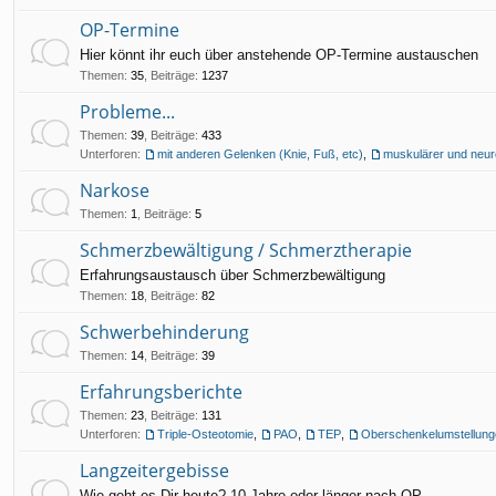
OP-Termine
Hier könnt ihr euch über anstehende OP-Termine austauschen
Themen
:
35
,
Beiträge
:
1237
Probleme...
Themen
:
39
,
Beiträge
:
433
Unterforen:
mit anderen Gelenken (Knie, Fuß, etc)
,
muskulärer und neur
Narkose
Themen
:
1
,
Beiträge
:
5
Schmerzbewältigung / Schmerztherapie
Erfahrungsaustausch über Schmerzbewältigung
Themen
:
18
,
Beiträge
:
82
Schwerbehinderung
Themen
:
14
,
Beiträge
:
39
Erfahrungsberichte
Themen
:
23
,
Beiträge
:
131
Unterforen:
Triple-Osteotomie
,
PAO
,
TEP
,
Oberschenkelumstellung
Langzeitergebisse
Wie geht es Dir heute? 10 Jahre oder länger nach OP