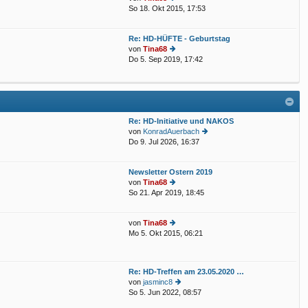
So 18. Okt 2015, 17:53
e
B
u
eit
e
ra
Re: HD-HÜFTE - Geburtstag
st
g
von
Tina68
er
Do 5. Sep 2019, 17:42
e
B
u
eit
e
ra
st
g
er
B
Re: HD-Initiative und NAKOS
eit
von
KonradAuerbach
ra
Do 9. Jul 2026, 16:37
g
e
u
e
Newsletter Ostern 2019
st
von
Tina68
er
So 21. Apr 2019, 18:45
e
B
u
eit
e
ra
von
Tina68
st
g
Mo 5. Okt 2015, 06:21
e
er
u
B
e
eit
st
ra
Re: HD-Treffen am 23.05.2020 …
er
g
von
jasminc8
B
So 5. Jun 2022, 08:57
e
eit
u
ra