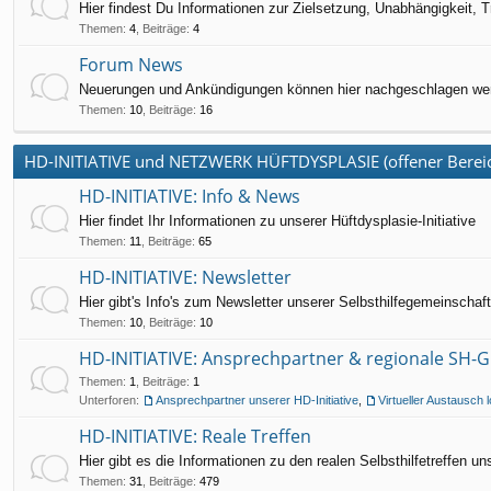
Hier findest Du Informationen zur Zielsetzung, Unabhängigkeit
Themen
:
4
,
Beiträge
:
4
Forum News
Neuerungen und Ankündigungen können hier nachgeschlagen we
Themen
:
10
,
Beiträge
:
16
HD-INITIATIVE und NETZWERK HÜFTDYSPLASIE (offener Bereich
HD-INITIATIVE: Info & News
Hier findet Ihr Informationen zu unserer Hüftdysplasie-Initiative
Themen
:
11
,
Beiträge
:
65
HD-INITIATIVE: Newsletter
Hier gibt's Info's zum Newsletter unserer Selbsthilfegemeinschaft
Themen
:
10
,
Beiträge
:
10
HD-INITIATIVE: Ansprechpartner & regionale SH-
Themen
:
1
,
Beiträge
:
1
Unterforen:
Ansprechpartner unserer HD-Initiative
,
Virtueller Austausch 
HD-INITIATIVE: Reale Treffen
Hier gibt es die Informationen zu den realen Selbsthilfetreffen uns
Themen
:
31
,
Beiträge
:
479