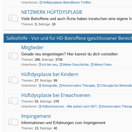
Unterforum:
Hüftdysplasie-Betroffenen Treffen
NETZWERK HÜFTDYSPLASIE
Viele Betroffene und auch Ärzte haben inzwischen eine eigene In
Themen
:
3
,
Beiträge
:
18
Selbsthilfe - Von und für HD-Betroffene (geschlossener Bereic
Mitglieder
Gerade neu eingestiegen? Hier kannst du dich vorstellen
Themen
:
286
,
Beiträge
:
3736
Unterforen:
Ich bin neu
,
Meine Geschichte
,
Meine Fotos
Hüftdysplasie bei Kindern
Themen
:
27
,
Beiträge
:
99
Unterforen:
Sonografie
,
Konservative Therapie
,
Chirurgische Behandl
Hüftdysplasie bei Erwachsenen
Themen
:
53
,
Beiträge
:
278
Unterforen:
Hüftschmerzen - Wie äußert sich HD?
,
Konservative Therap
Impingement
Informationen und Erfahrungen zum Impingement
Themen
:
13
,
Beiträge
:
40