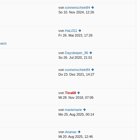
st
von
sonnenschein84
er
So 10. Nov 2024, 12:26
B
e
eit
u
ra
e
g
st
von
HaLi311
er
Fr 26. Mai 2023, 17:26
e
B
u
eit
reich
e
ra
st
g
von
Daysleeper_86
er
So 26. Jul 2020, 21:01
e
B
u
eit
e
ra
von
sonnenschein84
st
g
Do 23. Dez 2021, 14:27
e
er
u
B
e
eit
st
ra
von
Tina68
er
g
Mi 28. Nov 2018, 07:06
e
B
u
eit
e
ra
von
mariemarie
st
g
Mo 25. Aug 2025, 00:14
e
er
u
B
e
eit
st
ra
von
Ananas
er
g
Mi 20. Aug 2025, 12:46
e
B