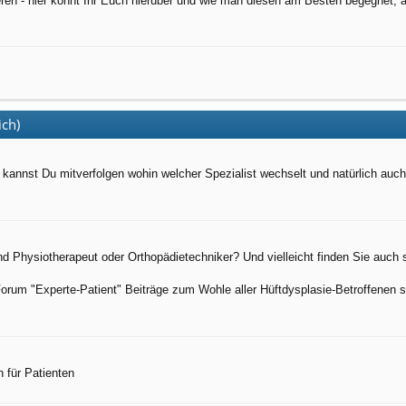
weren - hier könnt Ihr Euch hierüber und wie man diesen am Besten begegnet,
ich)
er kannst Du mitverfolgen wohin welcher Spezialist wechselt und natürlich auch
ind Physiotherapeut oder Orthopädietechniker? Und vielleicht finden Sie auch
Forum "Experte-Patient" Beiträge zum Wohle aller Hüftdysplasie-Betroffenen 
 für Patienten