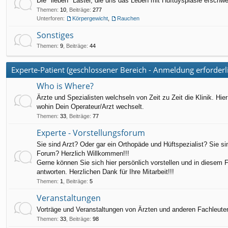
Die "lieben" Laster, die uns das Leben mit Hüftdysplasie ersch
Themen
:
10
,
Beiträge
:
277
Unterforen:
Körpergewicht
,
Rauchen
Sonstiges
Themen
:
9
,
Beiträge
:
44
Experte-Patient (geschlossener Bereich - Anmeldung erforderl
Who is Where?
Ärzte und Spezialisten welchseln von Zeit zu Zeit die Klinik. Hi
wohin Dein Operateur/Arzt wechselt.
Themen
:
33
,
Beiträge
:
77
Experte - Vorstellungsforum
Sie sind Arzt? Oder gar ein Orthopäde und Hüftspezialist? Sie s
Forum? Herzlich Willkommen!!!
Gerne können Sie sich hier persönlich vorstellen und in diesem 
antworten. Herzlichen Dank für Ihre Mitarbeit!!!
Themen
:
1
,
Beiträge
:
5
Veranstaltungen
Vorträge und Veranstaltungen von Ärzten und anderen Fachleuten
Themen
:
33
,
Beiträge
:
98