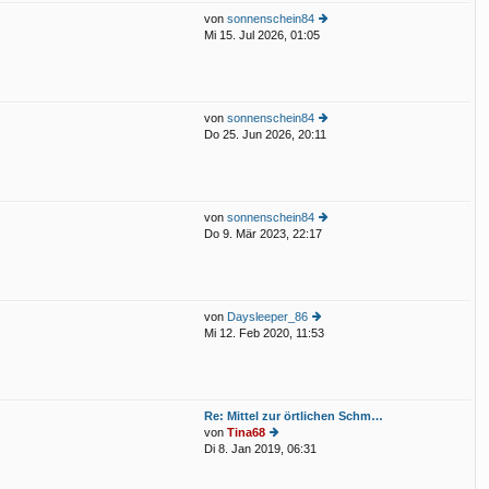
st
g
von
sonnenschein84
er
Mi 15. Jul 2026, 01:05
e
B
u
eit
e
ra
st
g
er
von
sonnenschein84
B
Do 25. Jun 2026, 20:11
eit
e
ra
u
g
e
st
er
von
sonnenschein84
B
Do 9. Mär 2023, 22:17
eit
e
ra
u
g
e
st
er
von
Daysleeper_86
B
Mi 12. Feb 2020, 11:53
eit
e
ra
u
g
e
st
er
Re: Mittel zur örtlichen Schm…
B
von
Tina68
eit
Di 8. Jan 2019, 06:31
ra
e
g
u
e