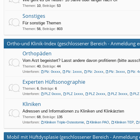
Themen
:
10
,
Beiträge
:
53
Sonstiges
Für sonstige Themen
Themen
:
56
,
Beiträge
:
803
Ortho-und Klinik-Index (geschlossener Bereich - Anmeldung er
Orthopäden
Vom Arzt begeistert? Lasst andere davon profitieren (bitte aussc
Themen
:
40
,
Beiträge
:
44
Unterforen:
Plz: 0xxxx
,
Plz: 1xxxx
,
Plz: 2xxxx
,
Plz: 3xxxx
,
Plz: 
Experten Hüftsonographie
Themen
:
6
,
Beiträge
:
6
Unterforen:
PLZ 0xxxx
,
PLZ 1xxxx
,
PLZ 2xxxx
,
PLZ 3xxxx
,
PLZ
Kliniken
Adressen und Informationen zu Kliniken und Klinkärzten
Themen
:
68
,
Beiträge
:
135
Unterforen:
Kliniken Triple-Osteotomie
,
Kliniken PAO
,
Kliniken TEP
,
Mobil mit Hüftdysplasie (geschlossener Bereich - Anmeldung e