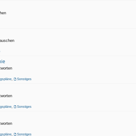
chen
tauschen
e
mie
tworten
gspläne
,
Sonstiges
tworten
gspläne
,
Sonstiges
tworten
gspläne
,
Sonstiges