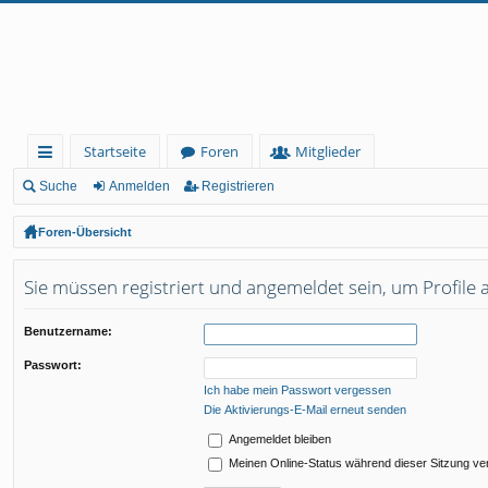
Startseite
Foren
Mitglieder
ch
Suche
Anmelden
Registrieren
ne
Foren-Übersicht
llz
Sie müssen registriert und angemeldet sein, um Profile
ug
rif
Benutzername:
f
Passwort:
Ich habe mein Passwort vergessen
Die Aktivierungs-E-Mail erneut senden
Angemeldet bleiben
Meinen Online-Status während dieser Sitzung ve