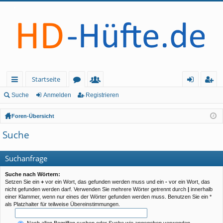
Startseite
ch
or
itg
n
eg
Suche
Anmelden
Registrieren
ne
en
lie
m
ist
Foren-Übersicht
llz
de
el
rie
Suche
ug
r
de
re
rif
n
n
Suchanfrage
f
Suche nach Wörtern:
Setzen Sie ein
+
vor ein Wort, das gefunden werden muss und ein
-
vor ein Wort, das
nicht gefunden werden darf. Verwenden Sie mehrere Wörter getrennt durch
|
innerhalb
einer Klammer, wenn nur eines der Wörter gefunden werden muss. Benutzen Sie ein *
als Platzhalter für teilweise Übereinstimmungen.