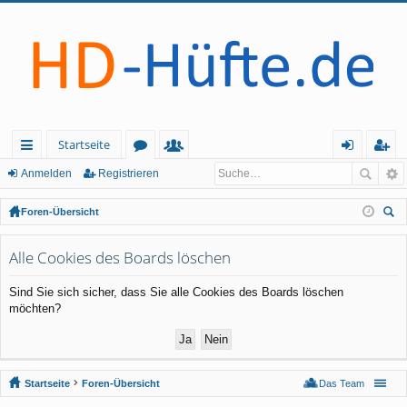
Startseite
ch
or
itg
n
eg
Anmelden
Registrieren
ne
en
lie
m
ist
Foren-Übersicht
llz
de
el
rie
uc
he
Alle Cookies des Boards löschen
ug
r
de
re
rif
n
n
Sind Sie sich sicher, dass Sie alle Cookies des Boards löschen
möchten?
f
Startseite
Foren-Übersicht
Das Team