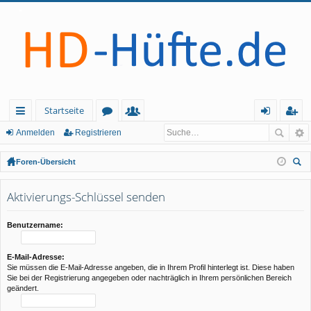
Startseite
ch
or
itg
n
eg
Anmelden
Registrieren
ne
en
lie
m
ist
Foren-Übersicht
llz
de
el
rie
uc
he
Aktivierungs-Schlüssel senden
ug
r
de
re
rif
n
n
Benutzername:
f
E-Mail-Adresse:
Sie müssen die E-Mail-Adresse angeben, die in Ihrem Profil hinterlegt ist. Diese haben
Sie bei der Registrierung angegeben oder nachträglich in Ihrem persönlichen Bereich
geändert.