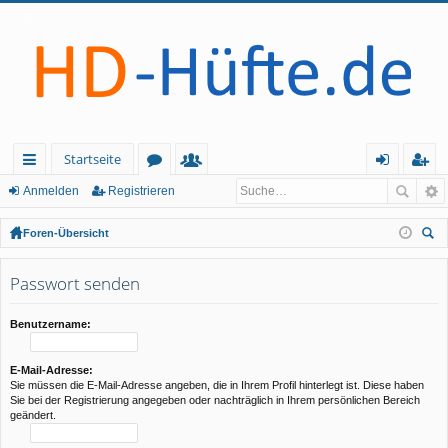
Startseite
ch
or
itg
n
eg
Anmelden
Registrieren
ne
en
lie
m
ist
Foren-Übersicht
llz
de
el
rie
uc
he
Passwort senden
ug
r
de
re
rif
n
n
Benutzername:
f
E-Mail-Adresse:
Sie müssen die E-Mail-Adresse angeben, die in Ihrem Profil hinterlegt ist. Diese haben
Sie bei der Registrierung angegeben oder nachträglich in Ihrem persönlichen Bereich
geändert.