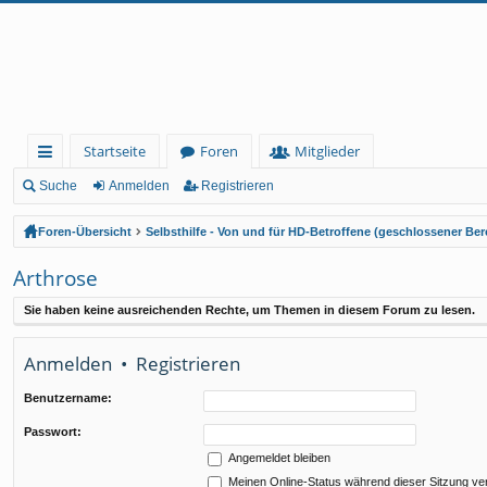
Startseite
Foren
Mitglieder
ch
Suche
Anmelden
Registrieren
ne
Foren-Übersicht
Selbsthilfe - Von und für HD-Betroffene (geschlossener Ber
llz
Arthrose
ug
Sie haben keine ausreichenden Rechte, um Themen in diesem Forum zu lesen.
rif
f
Anmelden
•
Registrieren
Benutzername:
Passwort:
Angemeldet bleiben
Meinen Online-Status während dieser Sitzung ve