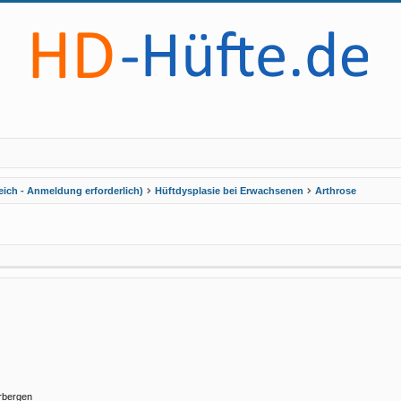
eich - Anmeldung erforderlich)
Hüftdysplasie bei Erwachsenen
Arthrose
rbergen