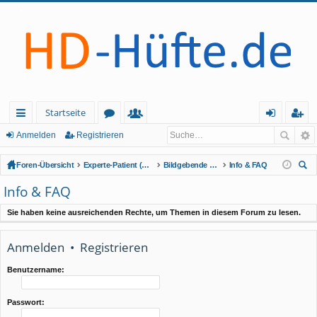
Startseite
ch
or
itg
n
eg
Anmelden
Registrieren
ne
en
lie
m
ist
Foren-Übersicht
Experte-Patient (geschlossener Bereich - Anmeldung erforderlich)
Bildgebende Verfahren (Röntgen, MRT und weitere)
Info & FAQ
llz
de
el
rie
uc
Info & FAQ
he
ug
r
de
re
Sie haben keine ausreichenden Rechte, um Themen in diesem Forum zu lesen.
rif
n
n
f
Anmelden
•
Registrieren
Benutzername:
Passwort: