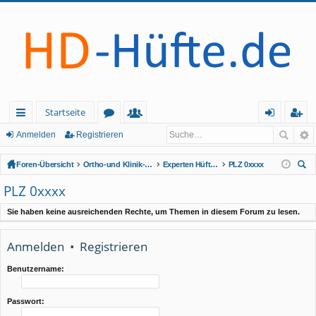
Startseite
ch
or
itg
n
eg
Anmelden
Registrieren
ne
en
lie
m
ist
Foren-Übersicht
Ortho-und Klinik-Index (geschlossener Bereich - Anmeldung erforderlich)
Experten Hüftsonographie
PLZ 0xxxx
llz
de
el
rie
uc
PLZ 0xxxx
he
ug
r
de
re
Sie haben keine ausreichenden Rechte, um Themen in diesem Forum zu lesen.
rif
n
n
f
Anmelden
•
Registrieren
Benutzername:
Passwort: