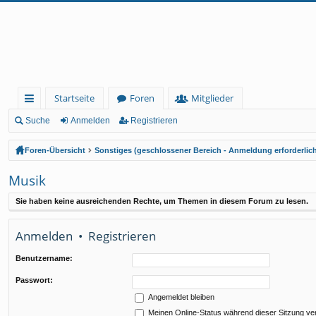
Startseite
Foren
Mitglieder
ch
Suche
Anmelden
Registrieren
ne
Foren-Übersicht
Sonstiges (geschlossener Bereich - Anmeldung erforderlic
llz
Musik
ug
Sie haben keine ausreichenden Rechte, um Themen in diesem Forum zu lesen.
rif
f
Anmelden
•
Registrieren
Benutzername:
Passwort:
Angemeldet bleiben
Meinen Online-Status während dieser Sitzung ve