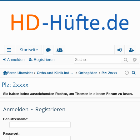
Startseite
ch
or
itg
n
eg
Anmelden
Registrieren
ne
en
lie
m
ist
Foren-Übersicht
Ortho-und Klinik-Index (geschlossener Bereich - Anmeldung erforderlich)
Orthopäden
Plz: 2xxxx
llz
de
el
rie
uc
Plz: 2xxxx
he
ug
r
de
re
Sie haben keine ausreichenden Rechte, um Themen in diesem Forum zu lesen.
rif
n
n
f
Anmelden
•
Registrieren
Benutzername:
Passwort: