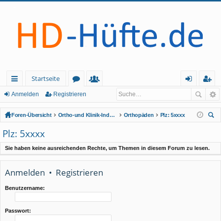
Startseite
ch
or
itg
n
eg
Anmelden
Registrieren
ne
en
lie
m
ist
Foren-Übersicht
Ortho-und Klinik-Index (geschlossener Bereich - Anmeldung erforderlich)
Orthopäden
Plz: 5xxxx
llz
de
el
rie
uc
Plz: 5xxxx
he
ug
r
de
re
Sie haben keine ausreichenden Rechte, um Themen in diesem Forum zu lesen.
rif
n
n
f
Anmelden
•
Registrieren
Benutzername:
Passwort: