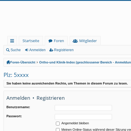
Startseite
Foren
Mitglieder
ch
Suche
Anmelden
Registrieren
ne
Foren-Übersicht
Ortho-und Klinik-Index (geschlossener Bereich - Anmeldung
llz
Plz: 5xxxx
ug
Sie haben keine ausreichenden Rechte, um Themen in diesem Forum zu lesen.
rif
f
Anmelden
•
Registrieren
Benutzername:
Passwort:
Angemeldet bleiben
Meinen Online-Status während dieser Sitzung ve