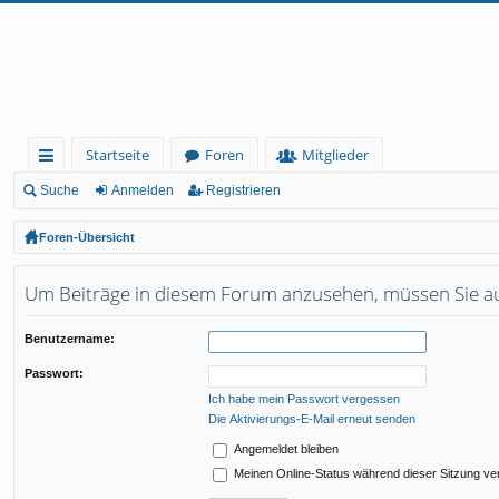
Startseite
Foren
Mitglieder
ch
Suche
Anmelden
Registrieren
ne
Foren-Übersicht
llz
Um Beiträge in diesem Forum anzusehen, müssen Sie auf
ug
rif
Benutzername:
f
Passwort:
Ich habe mein Passwort vergessen
Die Aktivierungs-E-Mail erneut senden
Angemeldet bleiben
Meinen Online-Status während dieser Sitzung ve