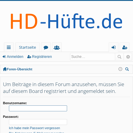
Startseite
ch
or
itg
n
eg
Anmelden
Registrieren
ne
en
lie
m
ist
Foren-Übersicht
llz
de
el
rie
uc
he
Um Beiträge in diesem Forum anzusehen, müssen Sie
ug
r
de
re
auf diesem Board registriert und angemeldet sein.
rif
n
n
f
Benutzername:
Passwort:
Ich habe mein Passwort vergessen