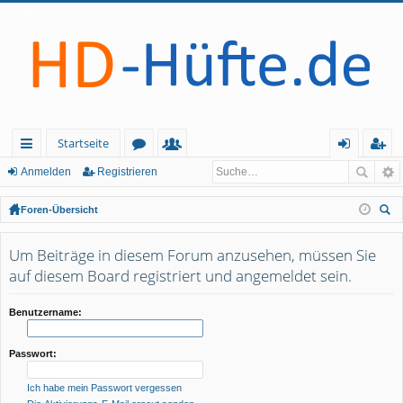
Startseite
ch
or
itg
n
eg
Anmelden
Registrieren
ne
en
lie
m
ist
Foren-Übersicht
llz
de
el
rie
uc
he
Um Beiträge in diesem Forum anzusehen, müssen Sie
ug
r
de
re
auf diesem Board registriert und angemeldet sein.
rif
n
n
f
Benutzername:
Passwort:
Ich habe mein Passwort vergessen